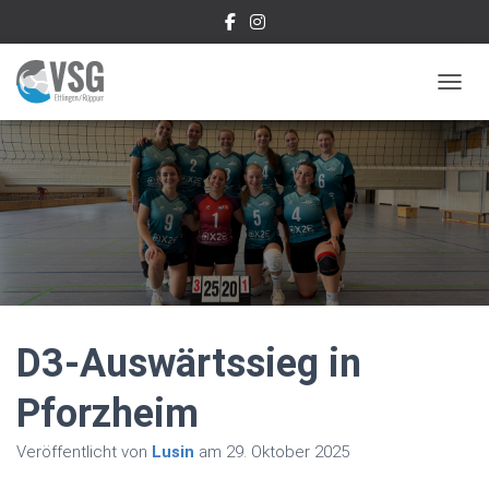
NAVIG
D3-Auswärtssieg in
Pforzheim
Veröffentlicht von
Lusin
am
29. Oktober 2025