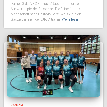
Damen 3 der VSG Ettlingen/Rüppurr das dritte
Auswärtsspiel der Saison an. Die Reise führte die
Mannschaft nach Ubstadt/Forst, wo sie auf die
Gastgeberinnen der „Ufos“ trafen.
Weiterlesen
DAMEN 3