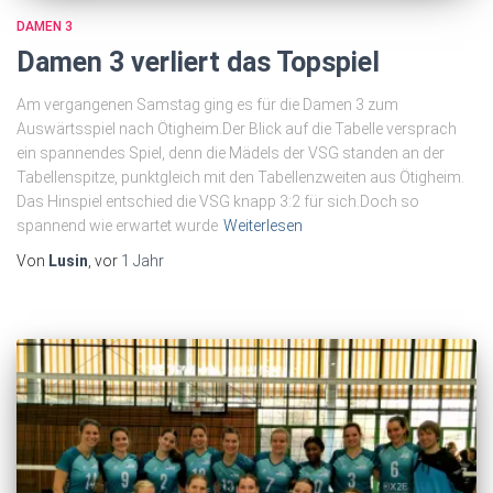
DAMEN 3
Damen 3 verliert das Topspiel
Am vergangenen Samstag ging es für die Damen 3 zum
Auswärtsspiel nach Ötigheim.Der Blick auf die Tabelle versprach
ein spannendes Spiel, denn die Mädels der VSG standen an der
Tabellenspitze, punktgleich mit den Tabellenzweiten aus Ötigheim.
Das Hinspiel entschied die VSG knapp 3:2 für sich.Doch so
spannend wie erwartet wurde
Weiterlesen
Von
Lusin
, vor
1 Jahr