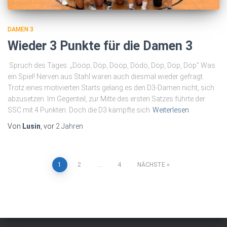
DAMEN 3
Wieder 3 Punkte für die Damen 3
Spruch des Tages: „Dööp, Döp, Dööp, Dödö, Döp, Döp, Döp“ Was
ein Spiel! Nerven aus Stahl waren auch diesmal wieder gefragt.
Trotz eines motivierten Starts gelang es den D3-Damen nicht, sich
abzusetzen. Im Gegenteil, zur Mitte des ersten Satzes führte der
SSC mit 4 Punkten. Doch die D3 kämpfte sich
Weiterlesen
Von
Lusin
, vor
2 Jahren
Seitennummerierung
1
2
…
4
NÄCHSTE
der
Beiträge