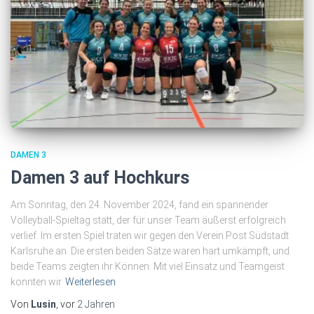
DAMEN 3
Damen 3 auf Hochkurs
Am Sonntag, den 24. November 2024, fand ein spannender
Volleyball-Spieltag statt, der für unser Team äußerst erfolgreich
verlief. Im ersten Spiel traten wir gegen den Verein Post Südstadt
Karlsruhe an. Die ersten beiden Sätze waren hart umkämpft, und
beide Teams zeigten ihr Können. Mit viel Einsatz und Teamgeist
konnten wir
Weiterlesen
Von
Lusin
, vor
2 Jahren