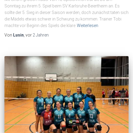
Sonntag zu ihrem 5. Spiel beim SV Karlsruhe-Beiertheim an. Es
sollte der 5. Sieg in dieser Saison werden, doch zunächst taten sich
die Mädels etwas schwer in Schwung zu kommen. Trainer Tobi
machte vor Beginn des Spiels die klare
Weiterlesen
Von
Lusin
, vor
2 Jahren