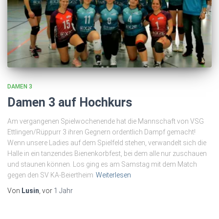
DAMEN 3
Damen 3 auf Hochkurs
Am vergangenen Spielwochenende hat die Mannschaft von VSG
Ettlingen/Rüppurr 3 ihren Gegnern ordentlich Dampf gemacht!
Wenn unsere Ladies auf dem Spielfeld stehen, verwandelt sich die
Halle in ein tanzendes Bienenkorbfest, bei dem alle nur zuschauen
und staunen können. Los ging es am Samstag mit dem Match
gegen den SV KA-Beiertheim
Weiterlesen
Von
Lusin
, vor
1 Jahr