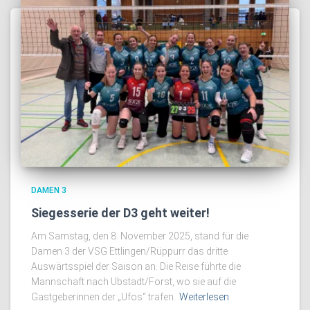
DAMEN 3
Siegesserie der D3 geht weiter!
Am Samstag, den 8. November 2025, stand für die
Damen 3 der VSG Ettlingen/Rüppurr das dritte
Auswärtsspiel der Saison an. Die Reise führte die
Mannschaft nach Ubstadt/Forst, wo sie auf die
Gastgeberinnen der „Ufos“ trafen.
Weiterlesen