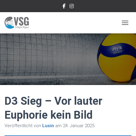
NAVIG
D3 Sieg – Vor lauter
Euphorie kein Bild
Veröffentlicht von
Lusin
am
24. Januar 2025