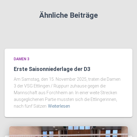
Ähnliche Beiträge
DAMEN 3
Erste Saisonniederlage der D3
Am Samstag, den 15. November 2025, traten die Damen
3 der VSG Ettlingen / Rüppurr zuhause gegen die
Mannschaft aus Forchheim an. In einer weite Strecken
ausgeglichenen Partie mussten sich die Ettlingerinnen,
nach fünf Sätzen
Weiterlesen