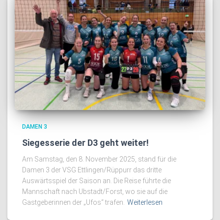
DAMEN 3
Siegesserie der D3 geht weiter!
Am Samstag, den 8. November 2025, stand für die
Damen 3 der VSG Ettlingen/Rüppurr das dritte
Auswärtsspiel der Saison an. Die Reise führte die
Mannschaft nach Ubstadt/Forst, wo sie auf die
Gastgeberinnen der „Ufos“ trafen.
Weiterlesen