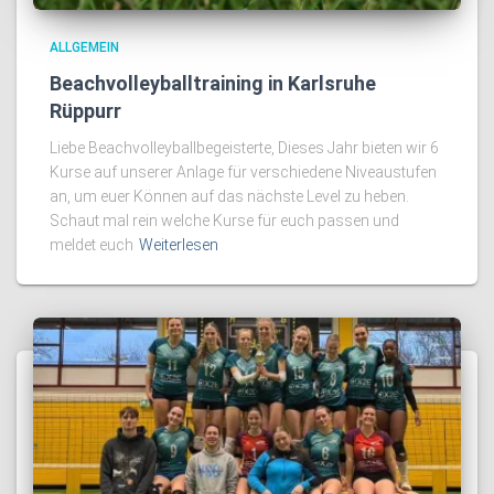
ALLGEMEIN
Beachvolleyballtraining in Karlsruhe
Rüppurr
Liebe Beachvolleyballbegeisterte, Dieses Jahr bieten wir 6
Kurse auf unserer Anlage für verschiedene Niveaustufen
an, um euer Können auf das nächste Level zu heben.
Schaut mal rein welche Kurse für euch passen und
meldet euch
Weiterlesen