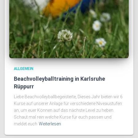
ALLGEMEIN
Beachvolleyballtraining in Karlsruhe
Rüppurr
Liebe Beachvolleyballbegeisterte, Dieses Jahr bieten wir 6
Kurse auf unserer Anlage für verschiedene Niveaustufen
an, um euer Können auf das nächste Level zu heben.
Schaut mal rein welche Kurse für euch passen und
meldet euch
Weiterlesen