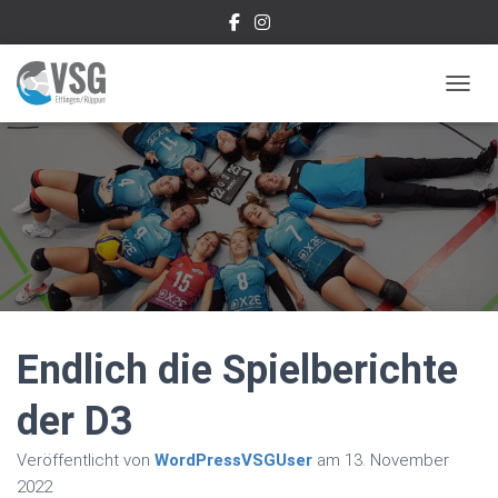
NAVIG
Endlich die Spielberichte
der D3
Veröffentlicht von
WordPressVSGUser
am
13. November
2022