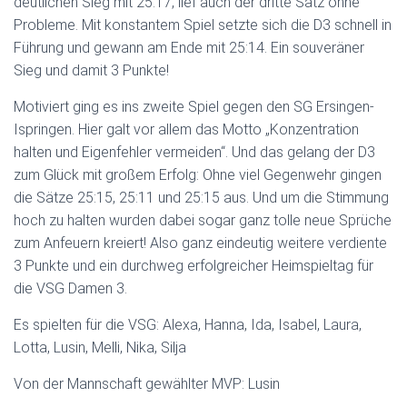
deutlichen Sieg mit 25:17, lief auch der dritte Satz ohne
Probleme. Mit konstantem Spiel setzte sich die D3 schnell in
Führung und gewann am Ende mit 25:14. Ein souveräner
Sieg und damit 3 Punkte!
Motiviert ging es ins zweite Spiel gegen den SG Ersingen-
Ispringen. Hier galt vor allem das Motto „Konzentration
halten und Eigenfehler vermeiden“. Und das gelang der D3
zum Glück mit großem Erfolg: Ohne viel Gegenwehr gingen
die Sätze 25:15, 25:11 und 25:15 aus. Und um die Stimmung
hoch zu halten wurden dabei sogar ganz tolle neue Sprüche
zum Anfeuern kreiert! Also ganz eindeutig weitere verdiente
3 Punkte und ein durchweg erfolgreicher Heimspieltag für
die VSG Damen 3.
Es spielten für die VSG: Alexa, Hanna, Ida, Isabel, Laura,
Lotta, Lusin, Melli, Nika, Silja
Von der Mannschaft gewählter MVP: Lusin