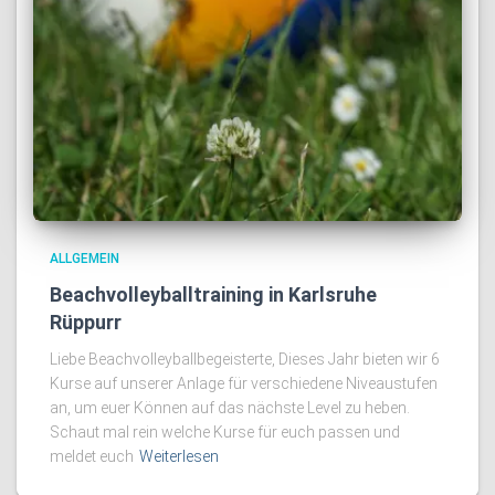
ALLGEMEIN
Beachvolleyballtraining in Karlsruhe
Rüppurr
Liebe Beachvolleyballbegeisterte, Dieses Jahr bieten wir 6
Kurse auf unserer Anlage für verschiedene Niveaustufen
an, um euer Können auf das nächste Level zu heben.
Schaut mal rein welche Kurse für euch passen und
meldet euch
Weiterlesen