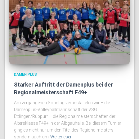
DAMEN PLUS
Starker Auftritt der Damenplus bei der
Regionalmeisterschaft F49+
Am vergangenen Sonntag veranstalteten wir – die
Damenplus-Volleyballmannschaft der VSG
Ettlingen/Rüppurr – die Regionalmeisterschaften der
Altersklasse F49+ in der Albgauhalle. Bei diesem Turnier
ging es nicht nur um den Titel des Regionalmeisters,
sondern auch um
Weiterlesen