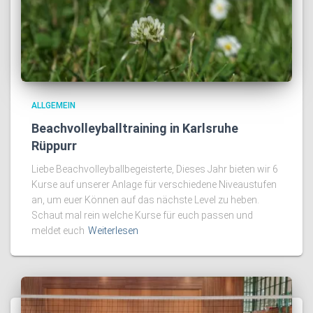
ALLGEMEIN
Beachvolleyballtraining in Karlsruhe
Rüppurr
Liebe Beachvolleyballbegeisterte, Dieses Jahr bieten wir 6
Kurse auf unserer Anlage für verschiedene Niveaustufen
an, um euer Können auf das nächste Level zu heben.
Schaut mal rein welche Kurse für euch passen und
meldet euch
Weiterlesen