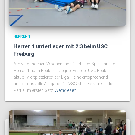
HERREN 1
Herren 1 unterliegen mit 2:3 beim USC
Freiburg
Am vergangenen Wochenende führte der Spielplan die
Herren 1 nach Freiburg. Gegner war der USC Freiburg,
aktuell Viertplatzierter der Liga – eine entsprechend
anspruchsvolle Aufgabe. Die VSG startete stark in die
Partie. Im ersten Satz
Weiterlesen