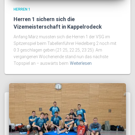
HERREN 1
Herren 1 sichern sich die
Vizemeisterschaft in Kappelrodeck
Anfang März mussten sich die Herren 1 der VSG im
Spitzenspiel beim Tabellenführer Heidelberg 2 noch mit
0:3 geschlagen geben (21:25, 22:25, 23:25). Am
vergangenen Wochenende stand nun das nächste
Topspiel an – auswärts beim
Weiterlesen