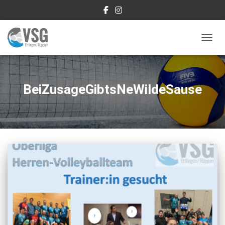
NAVIG
BeiZusageGibtsNeWildeSause