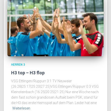
HERREN 3
H3 top – H3 flop
VSG Ettlingen/Rüppurr 3:1 TV Neuweier
(26:28|25:17|25:20|27:25)VSG Ettlingen/Rüppurr 0:3 VSG
Kleinsteinbach (16:25|20:25|21:25) Nur eine Woche nach
dem fast schon grandiosen Auftakt beim PSK, stand für
die H3 das erste Heimspiel auf dem Plan. Leider hat eine
Weiterlesen