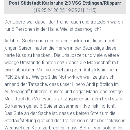
Post Südstadt Karlsruhe 2:3 VSG Ettlingen/Rüppurr
(19:25|24:26|25:19|25:21|11:15)
Der Libero war dabei, der Trainer auch und trotzdem waren
nur 6 Personen in der Halle. Wie ist das möglich?
Auf ihrer Suche nach den ersten Punkten in dieser noch
jungen Saison, hatten die Herren in der Bezirksliga diese
harte Nuss zu knacken… Die Urlaubszeit und viele weitere
widrige Umstände führten dazu, dass die Mannschaft mit
einer absoluten Minimalbesetzung zum Auftaktspiel beim
PSK 2 antrat. Wie groß die Not wirklich war, zeigte sich
anhand der Tatsache, dass unser Libero Andi plötzlich im
Außenangriff brillieren musste und sogar Mario, das rostige
Multi-Tool des Volleyballs, als Zuspieler auf dem Feld stand.
So kamen genau 6 Spieler zusammen: „No risk, no fun!“.
Das Gute an der Sache ist, dass es keinen Streit um die
Startaufstellung gibt und der Trainer sich nicht über taktische
Wechsel den Kopf zerbrechen muss. Befreit von solcherlei