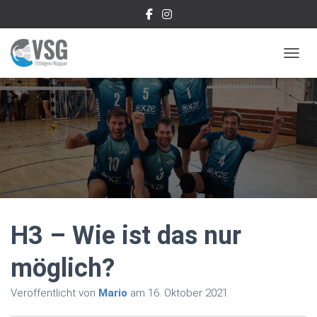
NAVIG
H3 – Wie ist das nur
möglich?
Veröffentlicht von
Mario
am
16. Oktober 2021