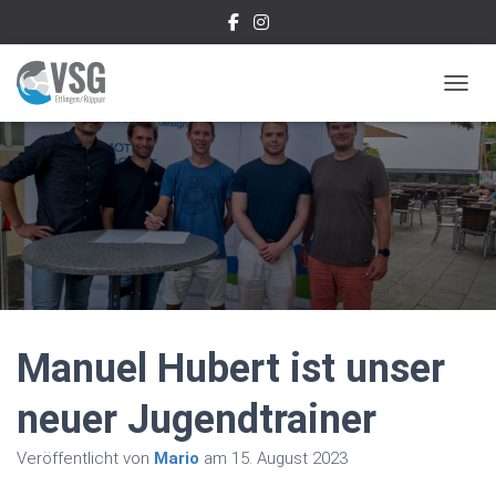
NAVIG
Manuel Hubert ist unser
neuer Jugendtrainer
Veröffentlicht von
Mario
am
15. August 2023