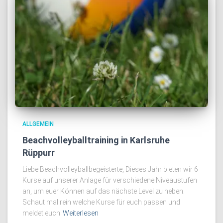
ALLGEMEIN
Beachvolleyballtraining in Karlsruhe
Rüppurr
Liebe Beachvolleyballbegeisterte, Dieses Jahr bieten wir 6
Kurse auf unserer Anlage für verschiedene Niveaustufen
an, um euer Können auf das nächste Level zu heben.
Schaut mal rein welche Kurse für euch passen und
meldet euch
Weiterlesen