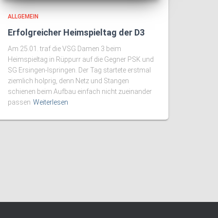
ALLGEMEIN
Erfolgreicher Heimspieltag der D3
Am 25.01. traf die VSG Damen 3 beim
Heimspieltag in Rüppurr auf die Gegner PSK und
SG Ersingen-Ispringen. Der Tag startete erstmal
ziemlich holprig, denn Netz und Stangen
schienen beim Aufbau einfach nicht zueinander
passen
Weiterlesen