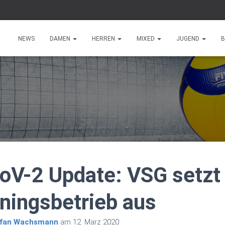
NEWS
DAMEN
HERREN
MIXED
JUGEND
B
V-2 Update: VSG setzt 
iningsbetrieb aus
fan Wachsmann
am
12. März 2020