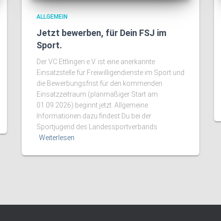
ALLGEMEIN
Jetzt bewerben, für Dein FSJ im
Sport.
Der VC Ettlingen e.V. ist eine anerkannte
Einsatzstelle für Freiwilligendienste im Sport und
die Bewerbungsfrist für den kommenden
Einsatzzeitraum (planmäßiger Start am
01.09.2026) beginnt jetzt. Allgemeine
Informationen dazu findest Du bei der
Sportjugend des Landessportverbands
Weiterlesen