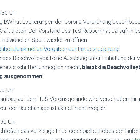
0:30 Uhr
g BW hat Lockerungen der Corona-Verordnung beschlosse
raft treten. Der Vorstand des TuS Rüppurr hat daraufhin b
 individuellen Sport wieder zu öffnen.
dabei die aktuellen Vorgaben der Landesregierung!
ik des Beachvolleyball eine Ausübung unter Einhaltung der
enevorschriften unmöglich macht,
bleibt die Beachvolley
ung ausgenommen
!
00 Uhr
aufbau auf dem TuS-Vereinsgelände wird verschoben. Ein 
zen der Beachanlage ist aktuell nicht möglich.
:30 Uhr:
ießen das vorzeitige Ende des Spielbetriebes der laufend
ehlen den Vereinen, den Trainingsbetrieb auszusetzen.
Hie