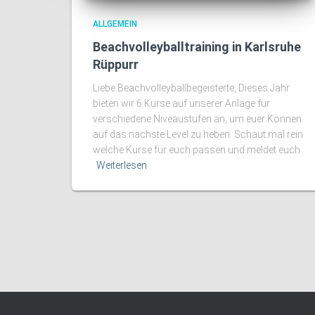
ALLGEMEIN
Beachvolleyballtraining in Karlsruhe
Rüppurr
Liebe Beachvolleyballbegeisterte, Dieses Jahr
bieten wir 6 Kurse auf unserer Anlage für
verschiedene Niveaustufen an, um euer Können
auf das nächste Level zu heben. Schaut mal rein
welche Kurse für euch passen und meldet euch
Weiterlesen