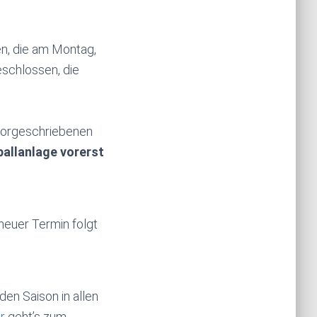
n, die am Montag,
eschlossen, die
 vorgeschriebenen
ballanlage vorerst
neuer Termin folgt
en Saison in allen
r
geht’s zum