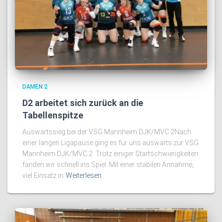
DAMEN 2
D2 arbeitet sich zurück an die
Tabellenspitze
Auswärtssieg bei der VSG Mannheim DJK/MVC 2Nach
einer langen Ligapause ging es für uns auswärts zur VSG
Mannheim DJK/MVC 2. Trotz einiger Startschwierigkeiten
fanden wir schnell ins Spiel. Mit einer stabilen Annahme,
viel Einsatz in
Weiterlesen