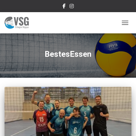
NAVIG
BestesEssen