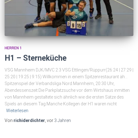
HERREN 1
H1 – Sterneküche
VSG Mannheim DJK/MVC 2:3 VSG Ettlingen/Rüppurr(26:24 | 27:29 |
25:20 | 19:25 | 9:15) Willkommen in einem Spitzenrestaurant äh…
Spitzenspiel der Verbandsliga Nord.Mannheim, 20:30 Uhr,
Abendessenszeit:Die Parkplatzsuche vor dem Wirtshaus inmitten
von Mannheim gestaltete sich ähnlich wie die ersten Sätze des
Spiels an diesem Tag:Manche Kollegen der H1 waren nicht
Weiterlesen
Von
richiderdichter
, vor
3 Jahren