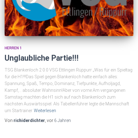
HERREN 1
Unglaubliche Partie!!!
TSG Blankenloch 2 0:0 VSG Ettlingen Rüppurr „Was für ein Spieltag
für die H1!!!Das Spiel gegen Blankenloch hatte einfach alles:
Spannung, Spaß, Tempo, Dominanz, Tiefpunkte, Aufholjagd,
Kampf,… absoluter Wahnsinn!Aber von vorne:Am vergangenen
Samstag machten die H1 sich auf nach Blankenloch zum
nächsten Auswärtsspiel. Als Tabellenführer legte die Mannschaft
um Startrainer
Weiterlesen
Von
richiderdichter
, vor
6 Jahren