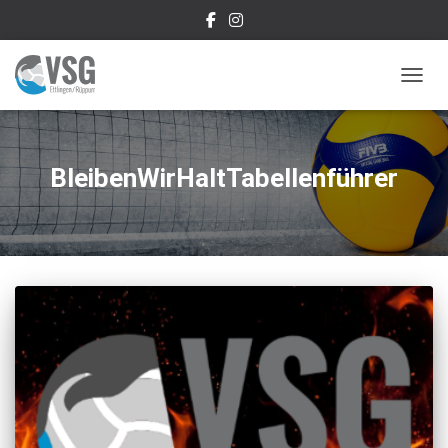
NAVIG
BleibenWirHaltTabellenführer