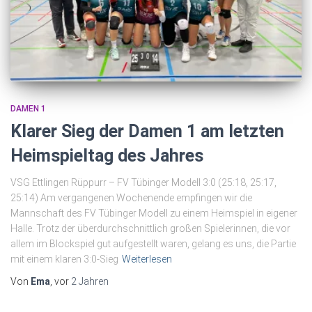
DAMEN 1
Klarer Sieg der Damen 1 am letzten
Heimspieltag des Jahres
VSG Ettlingen Rüppurr – FV Tübinger Modell 3:0 (25:18, 25:17,
25:14) Am vergangenen Wochenende empfingen wir die
Mannschaft des FV Tübinger Modell zu einem Heimspiel in eigener
Halle. Trotz der überdurchschnittlich großen Spielerinnen, die vor
allem im Blockspiel gut aufgestellt waren, gelang es uns, die Partie
mit einem klaren 3:0-Sieg
Weiterlesen
Von
Ema
, vor
2 Jahren