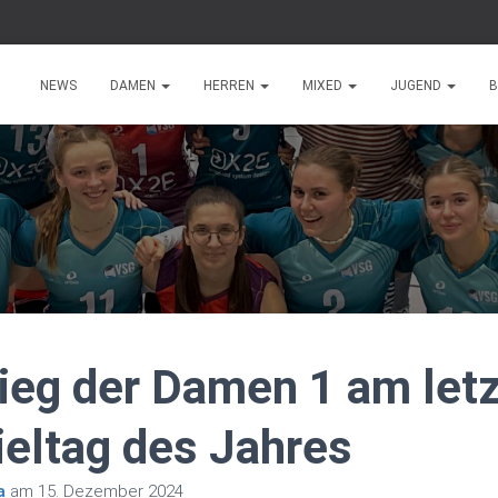
NEWS
DAMEN
HERREN
MIXED
JUGEND
B
Sieg der Damen 1 am let
eltag des Jahres
a
am
15. Dezember 2024