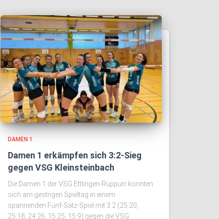
DAMEN 1
Damen 1 erkämpfen sich 3:2-Sieg
gegen VSG Kleinsteinbach
Die Damen 1 der VSG Ettlingen-Rüppurr konnten
sich am gestrigen Spieltag in einem
spannenden Fünf-Satz-Spiel mit 3:2 (25:20,
25:18, 24:26, 15:25, 15:9) gegen die VSG