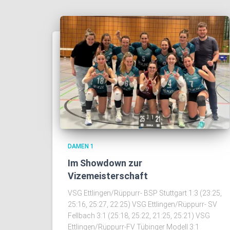
DAMEN 1
Im Showdown zur
Vizemeisterschaft
VSG Ettlingen/Rüppurr- BSP Stuttgart 1:3 (23:25,
25:16, 25:27, 22:25) VSG Ettlingen/Rüppurr- SV
Fellbach 3:1 (25:18, 25:22, 21:25, 25:21) VSG
Ettlingen/Rüppurr-FV Tübinger Modell 3:1