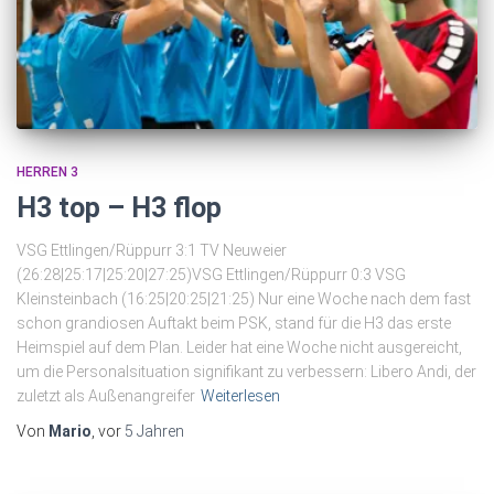
HERREN 3
H3 top – H3 flop
VSG Ettlingen/Rüppurr 3:1 TV Neuweier
(26:28|25:17|25:20|27:25)VSG Ettlingen/Rüppurr 0:3 VSG
Kleinsteinbach (16:25|20:25|21:25) Nur eine Woche nach dem fast
schon grandiosen Auftakt beim PSK, stand für die H3 das erste
Heimspiel auf dem Plan. Leider hat eine Woche nicht ausgereicht,
um die Personalsituation signifikant zu verbessern: Libero Andi, der
zuletzt als Außenangreifer
Weiterlesen
Von
Mario
, vor
5 Jahren