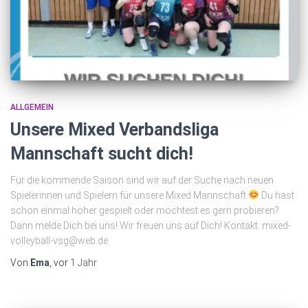
ALLGEMEIN
Unsere Mixed Verbandsliga
Mannschaft sucht dich!
Für die kommende Saison sind wir auf der Suche nach neuen
Spielerinnen und Spielern für unsere Mixed Mannschaft
Du hast
schon einmal höher gespielt oder möchtest es gern probieren?
Dann melde Dich bei uns! Wir freuen uns auf Dich! Kontakt: mixed-
volleyball-vsg@web.de
Von
Ema
, vor
1 Jahr