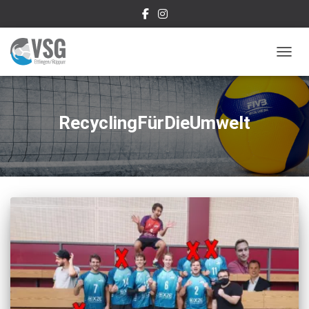
NAVIG
RecyclingFürDieUmwelt