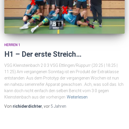
HERREN 1
H1 – Der erste Streich…
VSG Kleinsteinbach 2 0:3 VSG Ettlingen/Rüppurr (20:25 | 18:25 |
11:25) Am vergangenen Sonntag ist ein Produkt der Extraklasse
entstanden. Aus dem Prototyp der vergangenen Wochen ist nun
ein nahezu serienreifer Apparat gewachsen…Ach, was soll das. Ich
kann doch nicht einfach den selben Bericht vom 3:0 gegen
Kleinsteinbach aus der vorherigen
Weiterlesen
Von
richiderdichter
, vor
5 Jahren