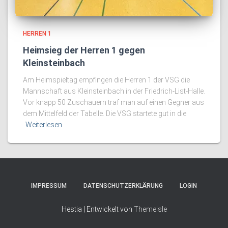
HERREN 1
Heimsieg der Herren 1 gegen
Kleinsteinbach
Am Heimspieltag empfingen die Herren 1 der VSG die
Mannschaft aus Kleinsteinbach in der Friedrich-List-Halle.
Vor knapp 50 Zuschauern traf man auf einen Gegner aus
dem Mittelfeld der Tabelle. Die VSG startete gut in die
Weiterlesen
IMPRESSUM
DATENSCHUTZERKLÄRUNG
LOGIN
Hestia | Entwickelt von
ThemeIsle