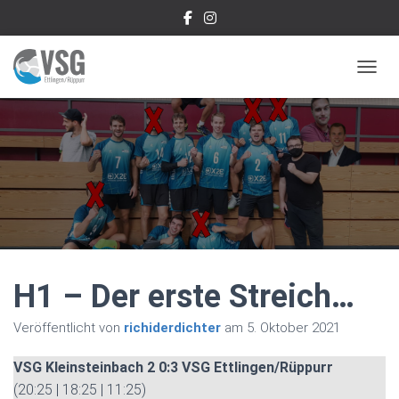
NAVIG
H1 – Der erste Streich…
Veröffentlicht von
richiderdichter
am
5. Oktober 2021
VSG Kleinsteinbach 2
0:3
VSG Ettlingen/Rüppurr
(20:25 | 18:25 | 11:25)