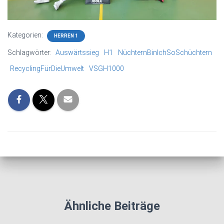
Kategorien:
HERREN 1
Schlagwörter:
Auswärtssieg
H1
NüchternBinIchSoSchüchtern
RecyclingFürDieUmwelt
VSGH1000
Ähnliche Beiträge