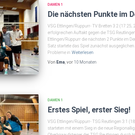
DAMEN 1
Die nächsten Punkte im D
VSG Ettlingen/Rüppurr- TV Bretten 3:2 (17:25; 
erfolgreichen Auftakt gegen die TSG Reutlinge
Ettlingen/Rüppurr die nächsten 2 Punkte im De
Satz startete das Spiel zunächst ausgegliche
Probleme in
Weiterlesen
Von
Ema
, vor
10 Monaten
DAMEN 1
Erstes Spiel, erster Sieg!
VSG Ettlingen/Rüppurr- TSG Reutlingen 3:1 (18
starteten mit einem Sieg in die neue Regionall
Oberligaaufsteiger der TSG Reutlingen durch.I