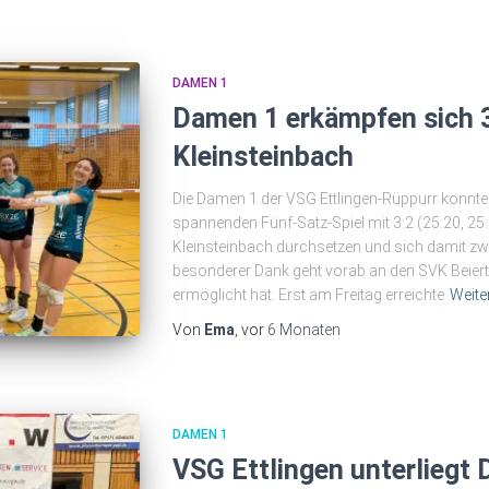
DAMEN 1
Damen 1 erkämpfen sich 
Kleinsteinbach
Die Damen 1 der VSG Ettlingen-Rüppurr konnten
spannenden Fünf-Satz-Spiel mit 3:2 (25:20, 25:
Kleinsteinbach durchsetzen und sich damit zwe
besonderer Dank geht vorab an den SVK Beierth
ermöglicht hat. Erst am Freitag erreichte
Weite
Von
Ema
, vor
6 Monaten
DAMEN 1
VSG Ettlingen unterliegt