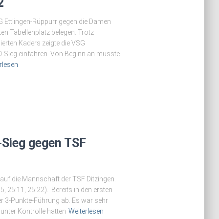
2
SG Ettlingen-Rüppurr gegen die Damen
ten Tabellenplatz belegen. Trotz
ierten Kaders zeigte die VSG
:0-Sieg einfahren. Von Beginn an musste
rlesen
0-Sieg gegen TSF
uf die Mannschaft der TSF Ditzingen.
, 25:11, 25:22). Bereits in den ersten
er 3-Punkte-Führung ab. Es war sehr
 unter Kontrolle hatten
Weiterlesen