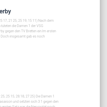
erby
25:17; 21:25; 25:19; 15:11) Nach dem
n tüteten die Damen 1 der VSG
rby gegen den TV Bretten ein.Im ersten
n. Doch insgesamt gab es noch
:25; 25:15; 28:18; 27:25) Die Damen 1
igasaison und setzten sich 3:1 gegen den
m ersten Satz war die Nervosität noch