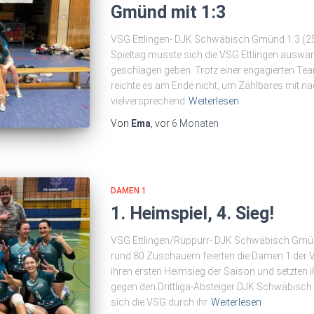
Gmünd mit 1:3
VSG Ettlingen- DJK Schwäbisch Gmünd 1:3 (25:
Spieltag musste sich die VSG Ettlingen ausw
geschlagen geben. Trotz einer engagierten Tea
reichte es am Ende nicht, um Zählbares mit n
vielversprechend
Weiterlesen
Von
Ema
, vor
6 Monaten
DAMEN 1
1. Heimspiel, 4. Sieg!
VSG Ettlingen/Rüppurr- DJK Schwäbisch Gmünd 
rund 80 Zuschauern feierten die Damen 1 der
ihren ersten Heimsieg der Saison und setzten i
gegen den Drittliga-Absteiger DJK Schwäbisch 
sich die VSG durch ihr
Weiterlesen