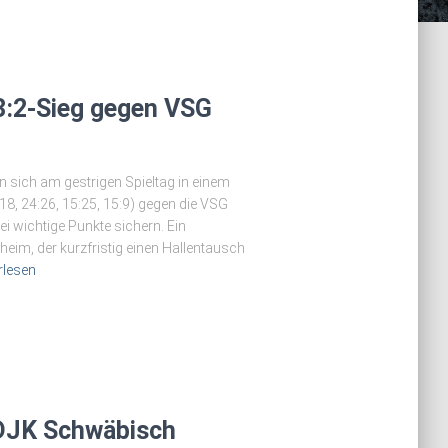
3:2-Sieg gegen VSG
 sich am gestrigen Spieltag in einem
18, 24:26, 15:25, 15:9) gegen die VSG
i wichtige Punkte sichern. Ein
eim, der kurzfristig einen Hallentausch
rlesen
 DJK Schwäbisch