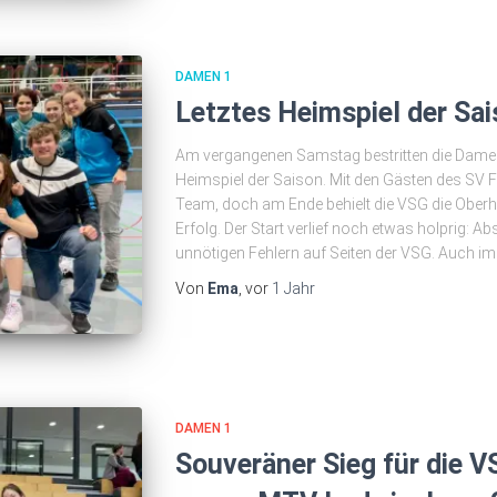
DAMEN 1
Letztes Heimspiel der Sai
Am vergangenen Samstag bestritten die Damen 
Heimspiel der Saison. Mit den Gästen des SV F
Team, doch am Ende behielt die VSG die Oberha
Erfolg. Der Start verlief noch etwas holprig:
unnötigen Fehlern auf Seiten der VSG. Auch i
Von
Ema
, vor
1 Jahr
DAMEN 1
Souveräner Sieg für die V