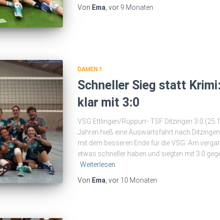
Von
Ema
, vor
9 Monaten
DAMEN 1
Schneller Sieg statt Krim
klar mit 3:0
VSG Ettlingen/Rüppurr- TSF Ditzingen 3:0 (25:18
Jahren hieß eine Auswärtsfahrt nach Ditzinge
mit dem besseren Ende für die VSG. Am verga
etwas schneller haben und siegten mit 3:0 gege
Weiterlesen
Von
Ema
, vor
10 Monaten