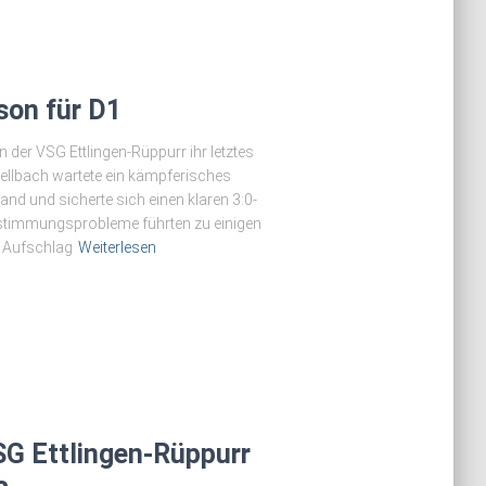
son für D1
der VSG Ettlingen-Rüppurr ihr letztes
ellbach wartete ein kämpferisches
nd und sicherte sich einen klaren 3:0-
 Abstimmungsprobleme führten zu einigen
m Aufschlag
Weiterlesen
SG Ettlingen-Rüppurr