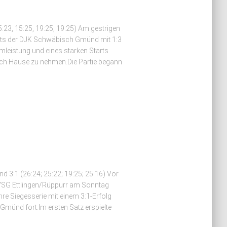
23, 15:25, 19:25, 19:25) Am gestrigen
ärts der DJK Schwäbisch Gmünd mit 1:3
mleistung und eines starken Starts
ach Hause zu nehmen.Die Partie begann
3:1 (26:24; 25:22; 19:25; 25:16) Vor
 VSG Ettlingen/Rüppurr am Sonntag
hre Siegesserie mit einem 3:1-Erfolg
Gmünd fort.Im ersten Satz erspielte