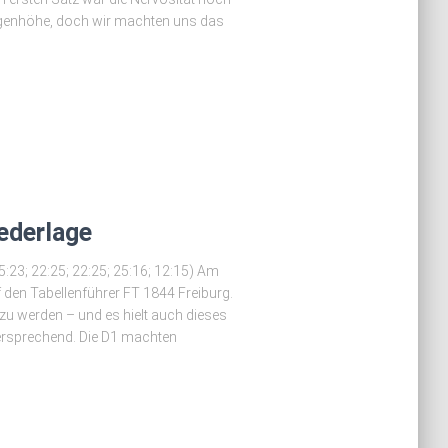
ugenhöhe, doch wir machten uns das
ederlage
:23; 22:25; 22:25; 25:16; 12:15) Am
 den Tabellenführer FT 1844 Freiburg.
zu werden – und es hielt auch dieses
lversprechend. Die D1 machten