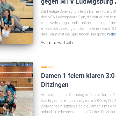
gegen MTV Ludwigsburg 
Der heutige Spieltag führte die Damen 1 der V
des MTV Ludwigsburg 2 an, die aktuell den letz
eines verletzungs- und krankheitsbedingtdezim
eine solide Leistung und konnte einen klaren 3
das Team erst ins Spiel finden und geriet
Weite
Von
Ema
, vor
1 Jahr
DAMEN 1
Damen 1 feiern klaren 3:
Ditzingen
Am vergangenen Samstag trafen die Damen 1 a
Das Ergebnis: ein überzeugender 3:0-Sieg (25:15
Ballwechseln setzten sich die Damen 1 mit ein
schnell zu erkennen, dass die D1 das Spiel klar