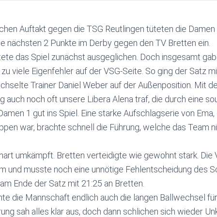
chen Auftakt gegen die TSG Reutlingen tüteten die Damen
ie nächsten 2 Punkte im Derby gegen den TV Bretten ein.
rtete das Spiel zunächst ausgeglichen. Doch insgesamt ga
zu viele Eigenfehler auf der VSG-Seite. So ging der Satz mi
hselte Trainer Daniel Weber auf der Außenposition. Mit d
g auch noch oft unsere Libera Alena traf, die durch eine 
Damen 1 gut ins Spiel. Eine starke Aufschlagserie von Ema,
oppen war, brachte schnell die Führung, welche das Team 
 hart umkämpft. Bretten verteidigte wie gewohnt stark. Die
um und musste noch eine unnötige Fehlentscheidung des S
am Ende der Satz mit 21:25 an Bretten.
nte die Mannschaft endlich auch die langen Ballwechsel für
rung sah alles klar aus, doch dann schlichen sich wieder Un