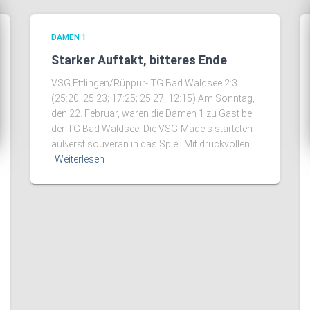
DAMEN 1
Starker Auftakt, bitteres Ende
VSG Ettlingen/Rüppur- TG Bad Waldsee 2:3
(25:20; 25:23; 17:25; 25:27; 12:15) Am Sonntag,
den 22. Februar, waren die Damen 1 zu Gast bei
der TG Bad Waldsee. Die VSG-Mädels starteten
äußerst souverän in das Spiel. Mit druckvollen
Weiterlesen