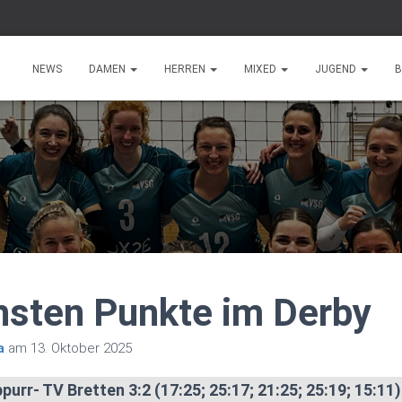
NEWS
DAMEN
HERREN
MIXED
JUGEND
B
hsten Punkte im Derby
a
am
13. Oktober 2025
urr- TV Bretten 3:2 (17:25; 25:17; 21:25; 25:19; 15:11)