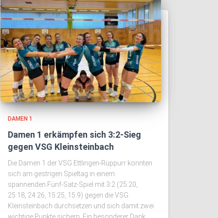
DAMEN 1
Damen 1 erkämpfen sich 3:2-Sieg
gegen VSG Kleinsteinbach
Die Damen 1 der VSG Ettlingen-Rüppurr konnten
sich am gestrigen Spieltag in einem
spannenden Fünf-Satz-Spiel mit 3:2 (25:20,
25:18, 24:26, 15:25, 15:9) gegen die VSG
Kleinsteinbach durchsetzen und sich damit zwei
wichtige Punkte sichern. Ein besonderer Dank