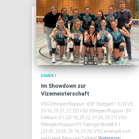
DAMEN 1
Im Showdown zur
Vizemeisterschaft
VSG Ettlingen/Rüppurr- BSP Stuttgart 1:3 (23:25,
25:16, 25:27, 22:25) VSG Ettlingen/Rüppurr- SV
Fellbach 3:1 (25:18, 25:22, 21:25, 25:21) VSG
Ettlingen/Rüppurr-FV Tübinger Modell 3:1
(23:25, 23:25, 25:14, 23:25) VSG erkämpft sich
nach einer Berg- und Talfahrt
Weiterlesen