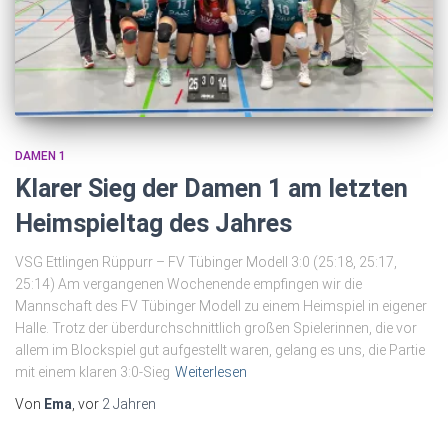
DAMEN 1
Klarer Sieg der Damen 1 am letzten
Heimspieltag des Jahres
VSG Ettlingen Rüppurr – FV Tübinger Modell 3:0 (25:18, 25:17,
25:14) Am vergangenen Wochenende empfingen wir die
Mannschaft des FV Tübinger Modell zu einem Heimspiel in eigener
Halle. Trotz der überdurchschnittlich großen Spielerinnen, die vor
allem im Blockspiel gut aufgestellt waren, gelang es uns, die Partie
mit einem klaren 3:0-Sieg
Weiterlesen
Von
Ema
, vor
2 Jahren