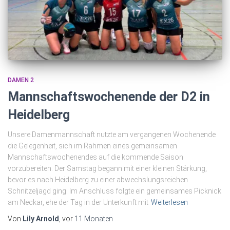
DAMEN 2
Mannschaftswochenende der D2 in
Heidelberg
Unsere Damenmannschaft nutzte am vergangenen Wochenende
die Gelegenheit, sich im Rahmen eines gemeinsamen
Mannschaftswochenendes auf die kommende Saison
vorzubereiten. Der Samstag begann mit einer kleinen Stärkung,
bevor es nach Heidelberg zu einer abwechslungsreichen
Schnitzeljagd ging. Im Anschluss folgte ein gemeinsames Picknick
am Neckar, ehe der Tag in der Unterkunft mit
Weiterlesen
Von
Lily Arnold
, vor
11 Monaten