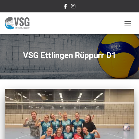
NAVIG
VSG Ettlingen Rüppurr D1