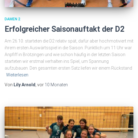
DAMEN 2
Erfolgreicher Saisonauftakt der D2
Am 26.10. starteten die D2 relativ spät, dafür aber hochmotiviert mit
ihrem ersten Auswärtsspiel in die Saison. Pünktlich um 11 Uhr war
Anpfiff in Brötzingen und wie schon häufig in der letzten Saison
starteten wir erstmal verhalten ins Spiel, um Spannung
aufzubauen. Den gesamten ersten Satz liefen wir einem Rückstand
Weiterlesen
Von
Lily Arnold
, vor
10 Monaten