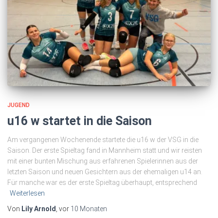
JUGEND
u16 w startet in die Saison
Am vergangenen Wochenende startete die u16 w der VSG in die
Saison. Der erste Spieltag fand in Mannheim statt und wir reisten
mit einer bunten Mischung aus erfahrenen Spielerinnen aus der
letzten Saison und neuen Gesichtern aus der ehemaligen u14 an.
Für manche war es der erste Spieltag überhaupt, entsprechend
Weiterlesen
Von
Lily Arnold
, vor
10 Monaten