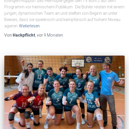
Ettlingen/Rüppurr das Heimspiel gegen den TV Bühl 2 auf dem
Programm vor heimischem Publikum . Die Bühler reisten mit einem
jungen, dynamischen Team an und stellten von Beginn an unter
Beweis, dass sie spielerisch und kämpferisch auf hohem Niveau
agieren
Weiterlesen
Von
Hackpflicht
, vor
9 Monaten