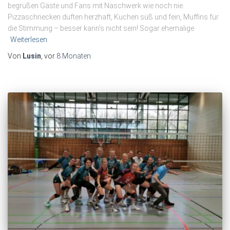
begrüßen Gäste und Fans mit Naschwerk wie noch nie.
Pizzaschnecken duften herzhaft, Kuchen süß und fein, Muffins für
die Stimmung – besser kann’s nicht sein! Sogar ehemalige
Weiterlesen
Von
Lusin
, vor
8 Monaten