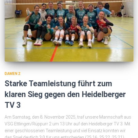
DAMEN 2
Starke Teamleistung führt zum
klaren Sieg gegen den Heidelberger
TV 3
Am Samstag, den 8. November 2025, traf unsere Mannschaft aus
VSG Ettlingen/Rüppurr 2 um 13 Uhr auf den Heidelberger TV 3. Mit
einer geschlossenen Teamleistung und viel Einsatz konnten wir
das Spiel deutlich 3:0 für uns entscheiden (25:16, 25:22, 25:21).