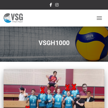
NAVIG
VSGH1000