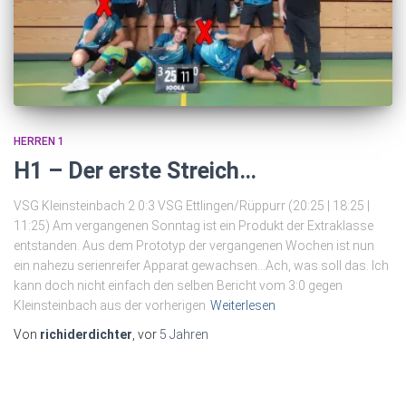
HERREN 1
H1 – Der erste Streich…
VSG Kleinsteinbach 2 0:3 VSG Ettlingen/Rüppurr (20:25 | 18:25 |
11:25) Am vergangenen Sonntag ist ein Produkt der Extraklasse
entstanden. Aus dem Prototyp der vergangenen Wochen ist nun
ein nahezu serienreifer Apparat gewachsen…Ach, was soll das. Ich
kann doch nicht einfach den selben Bericht vom 3:0 gegen
Kleinsteinbach aus der vorherigen
Weiterlesen
Von
richiderdichter
, vor
5 Jahren