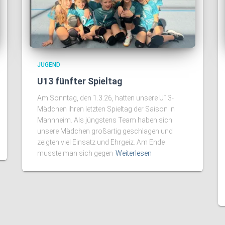
JUGEND
U13 fünfter Spieltag
Am Sonntag, den 1.3.26, hatten unsere U13-
Mädchen ihren letzten Spieltag der Saison in
Mannheim. Als jüngstens Team haben sich
unsere Mädchen großartig geschlagen und
zeigten viel Einsatz und Ehrgeiz. Am Ende
musste man sich gegen
Weiterlesen