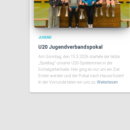
JUGEND
U20 Jugendverbandspokal
Am Sonntag, den 15.3.2026 startete der letzte
„Spieltag“ unserer U20-Spielerinnen in der
Eichelgartenhalle. Hier ging es nur um ein Ziel:
Erster werden und der Pokal nach Hause holen!
In der Vorrunde taten wir uns zu
Weiterlesen