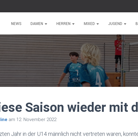
NEWS
DAMEN
HERREN
MIXED
JUGEND
B
ese Saison wieder mit 
ine
am
12. November 2022
ten Jahr in der U14 männlich nicht vertreten waren, konnte