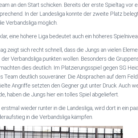
eam an den Start schicken. Bereits der erste Spieltag vor
rsprechend. In der Landesliga konnte der zweite Platz bele
die Verbandsliga möglich.
klar, eine höhere Liga bedeutet auch ein höheres Spielnive
 zeigt sich recht schnell, dass die Jungs an vielen Elem
n der Verbandsliga punkten wollen. Besonders die Gruppen
machten dies deutlich. Im Platzierungsspiel gegen SG Hei
as Team deutlich souveräner. Die Absprachen auf dem Feld w
elte Angriffe setzten den Gegner gut unter Druck. Auch we
, haben die Jungs hier ein tolles Spiel abgeliefert.
 erstmal wieder runter in die Landesliga, wird dort in ein 
raufstieg in die Verbandsliga kämpfen.