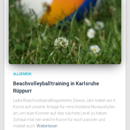
ALLGEMEIN
Beachvolleyballtraining in Karlsruhe
Rüppurr
Liebe Beachvolleyballbegeisterte, Dieses Jahr bieten wir 6
Kurse auf unserer Anlage für verschiedene Niveaustufen
an, um euer Können auf das nächste Level zu heben.
Schaut mal rein welche Kurse für euch passen und
meldet euch
Weiterlesen