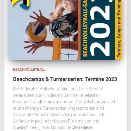
BEACHVOLLEYBALL
Beachcamps & Turnierserien: Termine 2023
Die Karlsruher Volleyballinstitution „Kevin Karsch“
veranstaltet auch in diesem Jahr seine beliebten
Beachvolleyball-Trainingscamps. Zusätzlich organisiert
er unabhängige Turnierserien. Angesprochen sind
Volleyballer*innen und vor allem auch interessierte
Anfänger in jeder Altersklasse.Für ambitionierte
Spieler*innen gibt es klassische
Weiterlesen