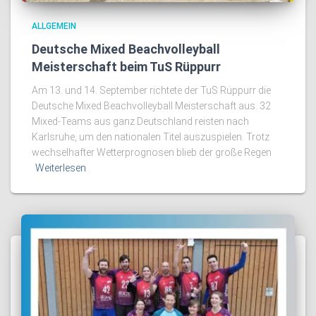
ALLGEMEIN
Deutsche Mixed Beachvolleyball
Meisterschaft beim TuS Rüppurr
Am 13. und 14. September richtete der TuS Rüppurr die
Deutsche Mixed Beachvolleyball Meisterschaft aus. 32
Mixed-Teams aus ganz Deutschland reisten nach
Karlsruhe, um den nationalen Titel auszuspielen. Trotz
wechselhafter Wetterprognosen blieb der große Regen
Weiterlesen