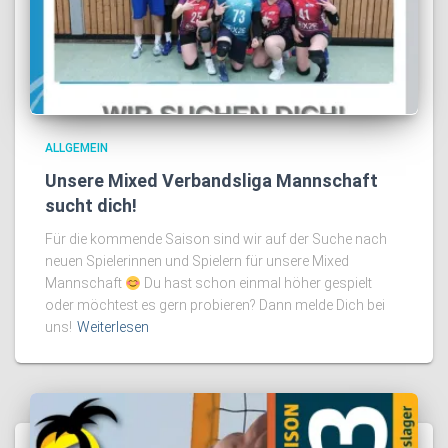
ALLGEMEIN
Unsere Mixed Verbandsliga Mannschaft
sucht dich!
Für die kommende Saison sind wir auf der Suche nach
neuen Spielerinnen und Spielern für unsere Mixed
Mannschaft
Du hast schon einmal höher gespielt
oder möchtest es gern probieren? Dann melde Dich bei
uns!
Weiterlesen