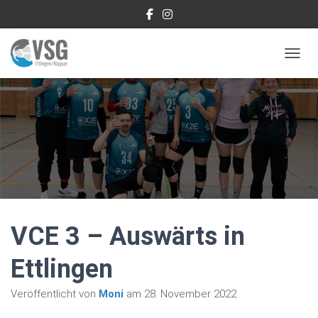
NAVIG
VCE 3 – Auswärts in
Ettlingen
Veröffentlicht von
Moni
am
28. November 2022