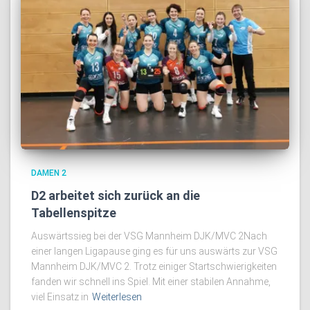
DAMEN 2
D2 arbeitet sich zurück an die
Tabellenspitze
Auswärtssieg bei der VSG Mannheim DJK/MVC 2Nach
einer langen Ligapause ging es für uns auswärts zur VSG
Mannheim DJK/MVC 2. Trotz einiger Startschwierigkeiten
fanden wir schnell ins Spiel. Mit einer stabilen Annahme,
viel Einsatz in
Weiterlesen