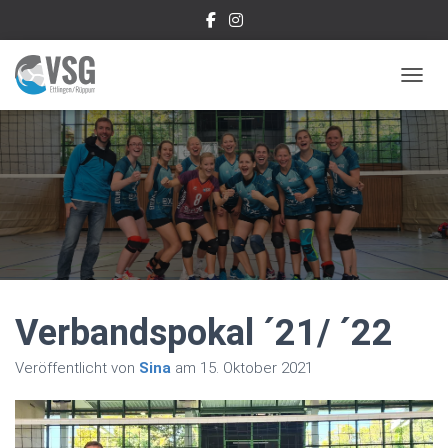
NAVIG
Verbandspokal ´21/ ´22
Veröffentlicht von
Sina
am
15. Oktober 2021