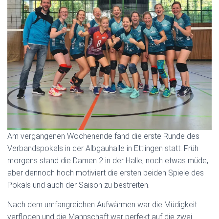
Am vergangenen Wochenende fand die erste Runde des
Verbandspokals in der Albgauhalle in Ettlingen statt. Früh
morgens stand die Damen 2 in der Halle, noch etwas müde,
aber dennoch hoch motiviert die ersten beiden Spiele des
Pokals und auch der Saison zu bestreiten.
Nach dem umfangreichen Aufwärmen war die Müdigkeit
verflogen und die Mannschaft war perfekt auf die zwei