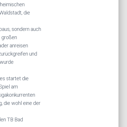
r heimischen
Waldstadt, die
fbaus, sondern auch
u großen
ader anreisen
zurückgreifen und
P wurde
s startet die
Spiel am
Ligakonkurrenten
, die wohl eine der
den TB Bad