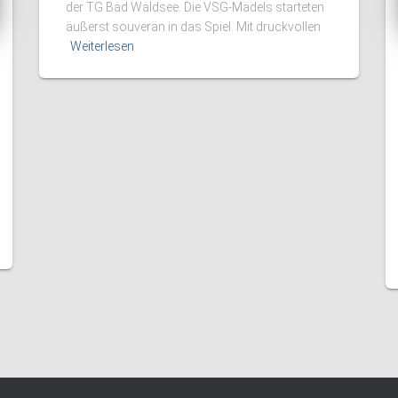
der TG Bad Waldsee. Die VSG-Mädels starteten
äußerst souverän in das Spiel. Mit druckvollen
Weiterlesen