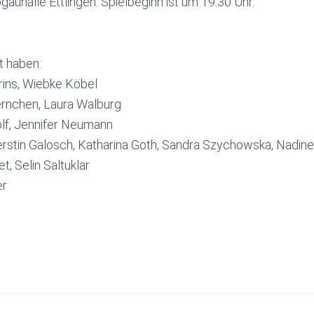
gauhalle Ettlingen. Spielbeginn ist um 19.30 Uhr.
t haben:
erins, Wiebke Köbel
ernchen, Laura Walburg
wolf, Jennifer Neumann
stin Galosch, Katharina Goth, Sandra Szychowska, Nadin
t, Selin Saltuklar
er