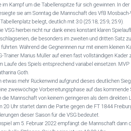
e im Kampf um die Tabellenspitze für sich gewinnen. In de
besiegte sie am Sonntag die Mannschaft des VfB Mosbach-
Tabellenplatz belegt, deutlich mit 3:0 (25:18, 25:9, 25:9).
 VSG hierbei nicht nur dank eines konstant klaren Spielau
fschlagserien, die besonders im zweiten und dritten Satz z
führten. Während die Gegnerinnen nur mit einem kleinen K
-Trainer Marius Müller auf einen fast vollständigen Kader 
 im Laufe des Spiels entsprechend variabel einsetzen. MV
tharina Goth.
h etwas mehr Rückenwind aufgrund dieses deutlichen Siege
eine zweiwöchige Vorbereitungsphase auf das kommende 
m die Mannschaft von keinem geringeren als dem direkten 
20 Uhr startet dann die Partie gegen die FT 1844 Freiburg
erungen dieser Saison für die VSG bedeutet.
spiel am 5. Februar 2022 empfängt die Mannschaft dann 