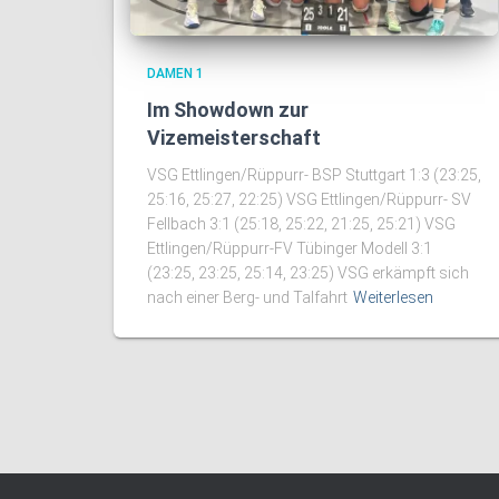
DAMEN 1
Im Showdown zur
Vizemeisterschaft
VSG Ettlingen/Rüppurr- BSP Stuttgart 1:3 (23:25,
25:16, 25:27, 22:25) VSG Ettlingen/Rüppurr- SV
Fellbach 3:1 (25:18, 25:22, 21:25, 25:21) VSG
Ettlingen/Rüppurr-FV Tübinger Modell 3:1
(23:25, 23:25, 25:14, 23:25) VSG erkämpft sich
nach einer Berg- und Talfahrt
Weiterlesen