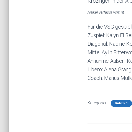
Krozingen in der Alb
Artikel verfasst von: nt
Für die VSG gespiel
Zuspiel: Kalyn El B
Diagonal: Nadine K
Mitte: Aylin Bitter
Annahme-Außen: Ker
Libero: Alena Grange
Coach: Marius Müll
Kategorien:
DAMEN 1