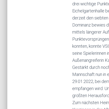
drei wichtige Punkt
Eichelgartenhalle 
derzeit den siebten 
Dominanz bewies die
mittels längerer Au
Punktevorsprüngen 
konnten, konnte VSG
seine Spielerinnen
Außenangreiferin Ka
Gestärkt durch noc
Mannschaft nun in 
29.01.2022, bei de
empfangen wird. Um 
größten Herausford
Zum nächsten Heim