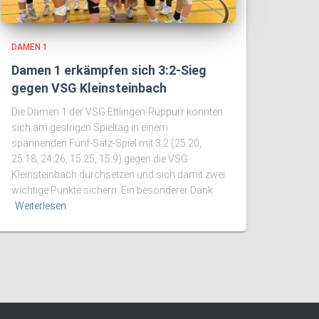
DAMEN 1
Damen 1 erkämpfen sich 3:2-Sieg
gegen VSG Kleinsteinbach
Die Damen 1 der VSG Ettlingen-Rüppurr konnten
sich am gestrigen Spieltag in einem
spannenden Fünf-Satz-Spiel mit 3:2 (25:20,
25:18, 24:26, 15:25, 15:9) gegen die VSG
Kleinsteinbach durchsetzen und sich damit zwei
wichtige Punkte sichern. Ein besonderer Dank
Weiterlesen