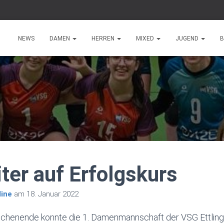
NEWS
DAMEN
HERREN
MIXED
JUGEND
B
ter auf Erfolgskurs
ine
am
18. Januar 2022
chenende konnte die 1. Damenmannschaft der VSG Ettling