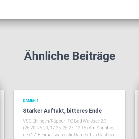
Ähnliche Beiträge
DAMEN 1
Starker Auftakt, bitteres Ende
VSG Ettlingen/Rüppur- TG Bad Waldsee 2:3
(25:20; 25:23; 17:25; 25:27; 12:15) Am Sonntag,
den 22. Februar, waren die Damen 1 zu Gast bei