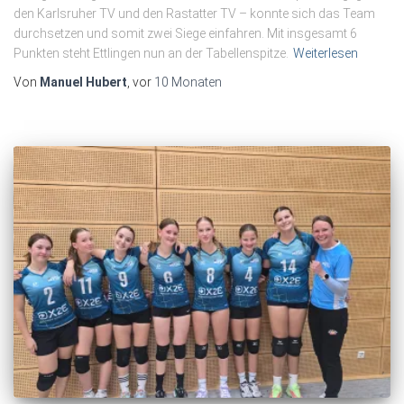
den Karlsruher TV und den Rastatter TV – konnte sich das Team
durchsetzen und somit zwei Siege einfahren. Mit insgesamt 6
Punkten steht Ettlingen nun an der Tabellenspitze.
Weiterlesen
Von
Manuel Hubert
, vor
10 Monaten