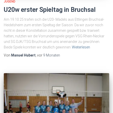
JUGEND
U20w erster Spieltag in Bruchsal
Am 19.10.25 trafen sich die U20- Mädels aus Ettlingen Bruchsal-
Heidelsheim zum ersten Spieltag der Saison. Da wir zuvor noch
nicht in dieser Konstellation zusammen gespielt bzw. trainiert
hatten, nutzten wir die Vorrundenspiele gegen VSG Rhein-Neckar
und SG DJK/TSG Bruchsal um uns aneinander zu gewöhnen.
Beide Spiele konnten wir deutlich gewinnen
Weiterlesen
Von
Manuel Hubert
, vor
9 Monaten