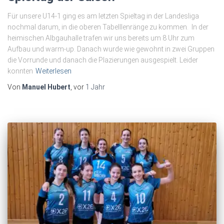
Für unsere U14-1 ging es am letzten Spieltag in der Landesliga
nochmal darum, in die oberen Tabelllenränge zu kommen. In der
heimischen Albgauhalle trafen wir uns bereits um 8 Uhr zum
Aufbau und warm-up. Danach wurde wie gewohnt in zwei Gruppen
die Vorrunde und danach die Plazierungen ausgespielt. Leider
konnten
Weiterlesen
Von
Manuel Hubert
, vor
1 Jahr