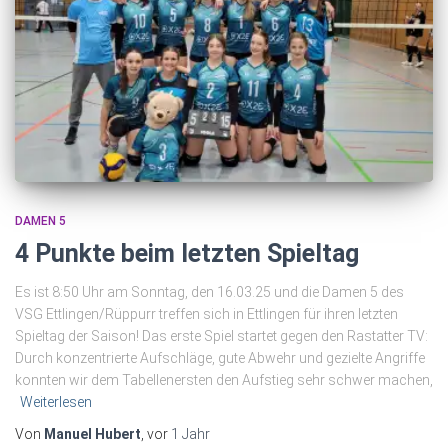
DAMEN 5
4 Punkte beim letzten Spieltag
Es ist 8:50 Uhr am Sonntag, den 16.03.25 und die Damen 5 des
VSG Ettlingen/Rüppurr treffen sich in Ettlingen für ihren letzten
Spieltag der Saison! Das erste Spiel startet gegen den Rastatter TV:
Durch konzentrierte Aufschläge, gute Abwehr und gezielte Angriffe
konnten wir dem Tabellenersten den Aufstieg sehr schwer machen,
Weiterlesen
Von
Manuel Hubert
, vor
1 Jahr