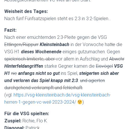
Weisheit des Tages:
Nach fünf Fünfsatzspielen steht es 2:3 in 3:2-Spielen…
Fazit:
Nach einer ernüchternden 2:3-Pleite gegen die VSG
Ettlingen/Rüppurr
Kleinsteinbach
in der Vorwoche hat
te
die
VSG H1
dieses Wochenende
einiges gutzumachen. Gegen
spielerisch limitierte, aber
vor allem in Aufschlag und
Abwehr
Hinterfeldangriffen
starke Gegner kamen die
Eisvögel
VSG
H1
nie
anfangs nicht so gut
ins Spiel,
steigerten sich aber
und verloren das Spiel knapp mit 2:3
.
und agierten
durchgehend verkrampft und fehlerhaft.
(vgl.
https://vsg-kleinsteinbach.de/vsg-kleinsteinbach-
herren-1-gegen-vc-weil-2023-2024/
)
Für die VSG spielten:
Zuspiel:
Richie, Flo K.
Diagonal:
Patrick