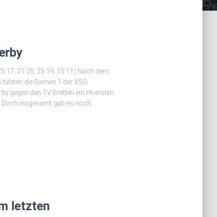
erby
25:17; 21:25; 25:19; 15:11) Nach dem
n tüteten die Damen 1 der VSG
rby gegen den TV Bretten ein.Im ersten
n. Doch insgesamt gab es noch
m letzten