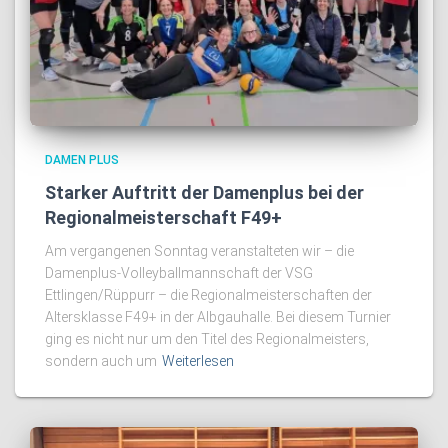
DAMEN PLUS
Starker Auftritt der Damenplus bei der
Regionalmeisterschaft F49+
Am vergangenen Sonntag veranstalteten wir – die
Damenplus-Volleyballmannschaft der VSG
Ettlingen/Rüppurr – die Regionalmeisterschaften der
Altersklasse F49+ in der Albgauhalle. Bei diesem Turnier
ging es nicht nur um den Titel des Regionalmeisters,
sondern auch um
Weiterlesen