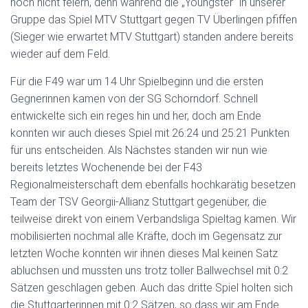
noch nicht feiern, denn während die „Youngster“ in unserer
Gruppe das Spiel MTV Stuttgart gegen TV Überlingen pfiffen
(Sieger wie erwartet MTV Stuttgart) standen andere bereits
wieder auf dem Feld.
Für die F49 war um 14 Uhr Spielbeginn und die ersten
Gegnerinnen kamen von der SG Schorndorf. Schnell
entwickelte sich ein reges hin und her, doch am Ende
konnten wir auch dieses Spiel mit 26:24 und 25:21 Punkten
für uns entscheiden. Als Nächstes standen wir nun wie
bereits letztes Wochenende bei der F43
Regionalmeisterschaft dem ebenfalls hochkarätig besetzen
Team der TSV Georgii-Allianz Stuttgart gegenüber, die
teilweise direkt von einem Verbandsliga Spieltag kamen. Wir
mobilisierten nochmal alle Kräfte, doch im Gegensatz zur
letzten Woche konnten wir ihnen dieses Mal keinen Satz
abluchsen und mussten uns trotz toller Ballwechsel mit 0:2
Sätzen geschlagen geben. Auch das dritte Spiel holten sich
die Stuttgarterinnen mit 0:2 Sätzen, so dass wir am Ende