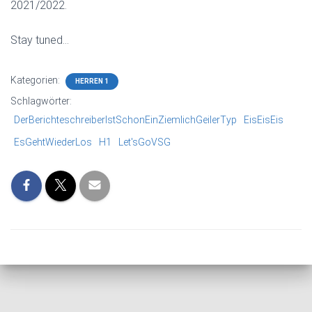
2021/2022.
Stay tuned…
Kategorien:
HERREN 1
Schlagwörter:
DerBerichteschreiberIstSchonEinZiemlichGeilerTyp
EisEisEis
EsGehtWiederLos
H1
Let'sGoVSG