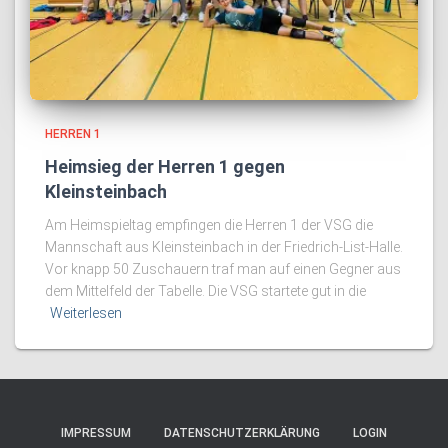
HERREN 1
Heimsieg der Herren 1 gegen
Kleinsteinbach
Am Heimspieltag empfingen die Herren 1 der VSG die
Mannschaft aus Kleinsteinbach in der Friedrich-List-Halle.
Vor knapp 50 Zuschauern traf man auf einen Gegner aus
dem Mittelfeld der Tabelle. Die VSG startete gut in die
Weiterlesen
IMPRESSUM
DATENSCHUTZERKLÄRUNG
LOGIN