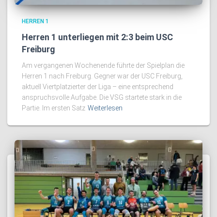
HERREN 1
Herren 1 unterliegen mit 2:3 beim USC
Freiburg
Am vergangenen Wochenende führte der Spielplan die
Herren 1 nach Freiburg. Gegner war der USC Freiburg,
aktuell Viertplatzierter der Liga – eine entsprechend
anspruchsvolle Aufgabe. Die VSG startete stark in die
Partie. Im ersten Satz
Weiterlesen