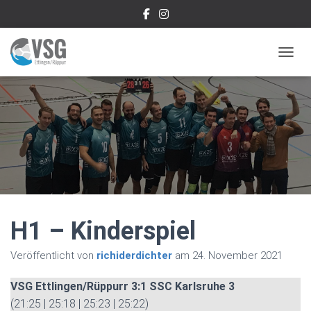
NAVIG
H1 – Kinderspiel
Veröffentlicht von
richiderdichter
am
24. November 2021
VSG Ettlingen/Rüppurr 3:1 SSC Karlsruhe 3
(21:25 | 25:18 | 25:23 | 25:22)