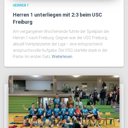
HERREN 1
Herren 1 unterliegen mit 2:3 beim USC
Freiburg
Am vergangenen Wochenende führte der Spielplan die
Herren 1 nach Freiburg. Gegner war der USC Freiburg,
aktuell Viertplatzierter der Liga – eine entsprechend
anspruchsvolle Aufgabe. Die VSG startete stark in die
Partie. Im ersten Satz
Weiterlesen