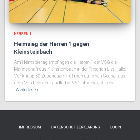
HERREN 1
Heimsieg der Herren 1 gegen
Kleinsteinbach
Am Heimspieltag empfingen die Herren 1 der VSG die
Mannschaft aus Kleinsteinbach in der Friedrich-List-Halle.
Vor knapp 50 Zuschauern traf man auf einen Gegner aus
dem Mittelfeld der Tabelle. Die VSG startete gut in die
Weiterlesen
IMPRESSUM
DATENSCHUTZERKLÄRUNG
LOGIN