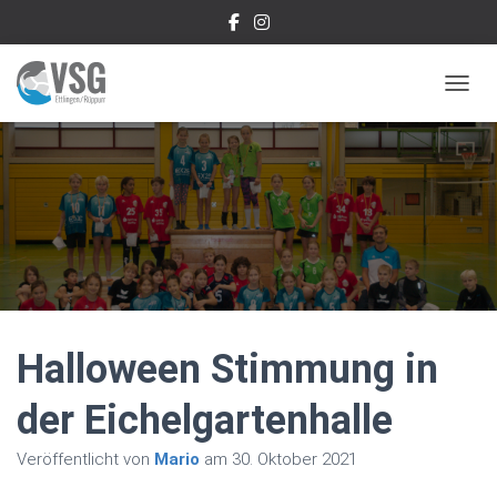
NAVIG
Halloween Stimmung in
der Eichelgartenhalle
Veröffentlicht von
Mario
am
30. Oktober 2021