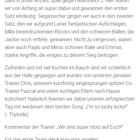
dann in unser letztes Spiel gegen Mannheim 2. Hier waren
wir von Anfang an super dabei und gewannen den ersten
Satz eindeutig. Siegessicher gingen wir auch in den zweiten
Satz, den wir aufgrund Lunas fantastischen Aufschlägen,
Millis beeindruckenden Blocks und den schweren Bällen, die
Jackie noch rettete, gewannen. Nicht zu vergessen, wären
aber auch Paulis und Mimis schönen Bälle und Emmas
starke Angriffe, die einiges zu diesem Sieg beitrugen.
Zufrieden und mit viel Kuchen im Bauch sind wir schließlich
aus der Halle gegangen und wurden von unserem genialen
Trainer Chris, unserem kurzfristig eingesprungen spitzen Co-
Trainer Pascal und vielen tüchtigen Eltern nach Hause
kutschiert. Natürlich feierten wir dabei unseren erfolgreichen
Tag mit wiederum dem besten Song: „I‘m so lucky lucky!“
(- Thybxlle)
Kommentar der Trainer: „Wir sind super stolz auf Euch!“
Für das erste Team der Karasunos spielten: