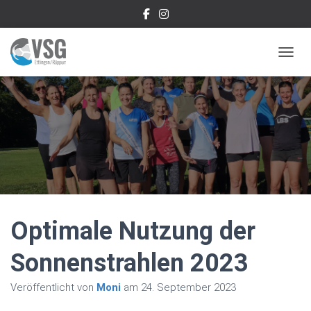
NAVIG
Optimale Nutzung der
Sonnenstrahlen 2023
Veröffentlicht von
Moni
am
24. September 2023