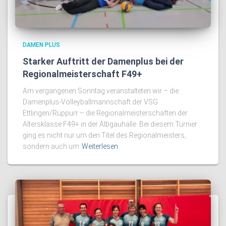
DAMEN PLUS
Starker Auftritt der Damenplus bei der
Regionalmeisterschaft F49+
Am vergangenen Sonntag veranstalteten wir – die
Damenplus-Volleyballmannschaft der VSG
Ettlingen/Rüppurr – die Regionalmeisterschaften der
Altersklasse F49+ in der Albgauhalle. Bei diesem Turnier
ging es nicht nur um den Titel des Regionalmeisters,
sondern auch um
Weiterlesen