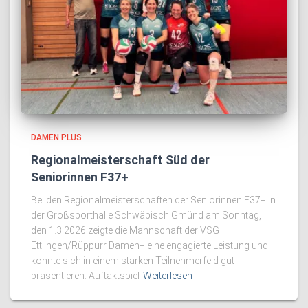
DAMEN PLUS
Regionalmeisterschaft Süd der
Seniorinnen F37+
Bei den Regionalmeisterschaften der Seniorinnen F37+ in
der Großsporthalle Schwäbisch Gmünd am Sonntag,
den 1.3.2026 zeigte die Mannschaft der VSG
Ettlingen/Rüppurr Damen+ eine engagierte Leistung und
konnte sich in einem starken Teilnehmerfeld gut
präsentieren. Auftaktspiel
Weiterlesen