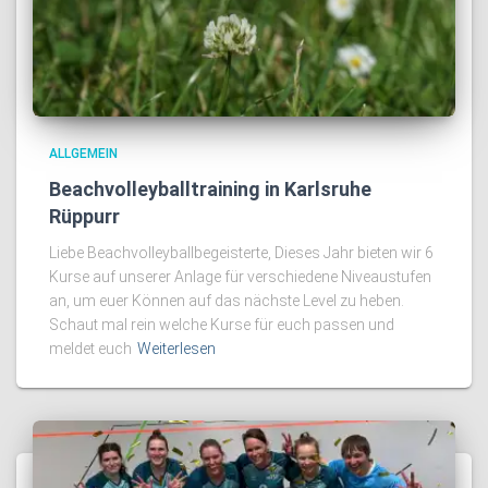
ALLGEMEIN
Beachvolleyballtraining in Karlsruhe
Rüppurr
Liebe Beachvolleyballbegeisterte, Dieses Jahr bieten wir 6
Kurse auf unserer Anlage für verschiedene Niveaustufen
an, um euer Können auf das nächste Level zu heben.
Schaut mal rein welche Kurse für euch passen und
meldet euch
Weiterlesen