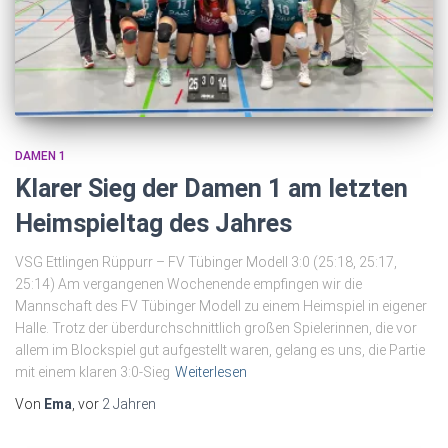
DAMEN 1
Klarer Sieg der Damen 1 am letzten
Heimspieltag des Jahres
VSG Ettlingen Rüppurr – FV Tübinger Modell 3:0 (25:18, 25:17,
25:14) Am vergangenen Wochenende empfingen wir die
Mannschaft des FV Tübinger Modell zu einem Heimspiel in eigener
Halle. Trotz der überdurchschnittlich großen Spielerinnen, die vor
allem im Blockspiel gut aufgestellt waren, gelang es uns, die Partie
mit einem klaren 3:0-Sieg
Weiterlesen
Von
Ema
, vor
2 Jahren