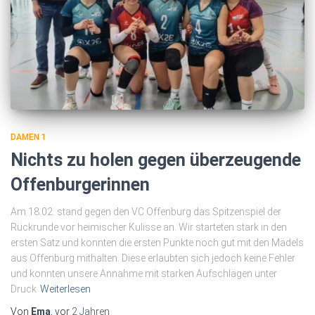
DAMEN 1
Nichts zu holen gegen überzeugende
Offenburgerinnen
Am 18.02. stand gegen den VC Offenburg das Spitzenspiel der
Rückrunde vor heimischer Kulisse an. Wir starteten stark in den
ersten Satz und konnten die ersten Punkte noch gut mit den Mädels
aus Offenburg mithalten. Diese erlaubten sich jedoch keine Fehler
und konnten unsere Annahme mit starken Aufschlägen unter
Druck
Weiterlesen
Von
Ema
, vor
2 Jahren