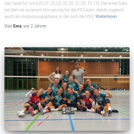
das Spiel für sich(25:27, 25:22, 25:20, 21:25, 15:13). Der erste Satz,
bei dem es zu einem Vorsprung für die VSG kam, diente zugleich
auch als Anpassungsphase, in der sich die VSG
Weiterlesen
Von
Ema
, vor
2 Jahren