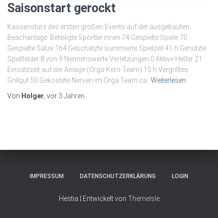
Saisonstart gerockt
Kassensturz des ersten großen Events auf der ausgebauten
Beachanlage: Beteiligte Sportler.innen 74 Gespielte Spiele 70
Gespielte Sätze 164 Geschätzte summierte Spielzeit 41 h Genutzte
Spielfelder 8 von 9 Nennenswerte Verletzungen 0 Aktive Helfer 21
Einsatzzeit auf der Anlage (Orga-Kern-Team) 15 h Vergrilltes
Grillgut 50 Gekostete Nerven im Orga Team ca.
Weiterlesen
Von
Holger
, vor
3 Jahren
IMPRESSUM
DATENSCHUTZERKLÄRUNG
LOGIN
Hestia | Entwickelt von
ThemeIsle