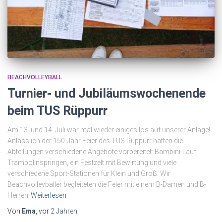
BEACHVOLLEYBALL
Turnier- und Jubiläumswochenende
beim TUS Rüppurr
Am 13. und 14. Juli war mal wieder einiges los auf unserer Anlage!
Anlässlich der 150-Jahr Feier des TUS Rüppurr hatten die
Abteilungen verschiedene Angebote vorbereitet: Bambini-Lauf,
Trampolinspringen, ein Festzelt mit Bewirtung und viele
verschiedene Sport-Stationen für Klein und Groß. Wir
Beachvolleyballer begleiteten die Feier mit einem B-Damen und B-
Herren
Weiterlesen
Von
Ema
, vor
2 Jahren