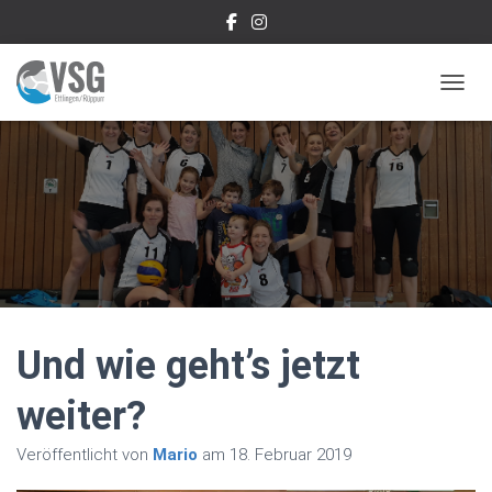
NAVIG
Und wie geht’s jetzt
weiter?
Veröffentlicht von
Mario
am
18. Februar 2019