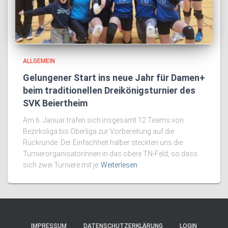
ALLGEMEIN
Gelungener Start ins neue Jahr für Damen+
beim traditionellen Dreikönigsturnier des
SVK Beiertheim
Am 6. Januar trafen sich insgesamt 12 Teams von
Bezirksliga bis Oberliga zur Vorbereitung auf die
Rückrunde. Der Einfachheit halber steckten uns die
Turnierorganisatorinnen in das obere TN-Feld, so dass
sich zwei Turniere mit je
Weiterlesen
IMPRESSUM
DATENSCHUTZERKLÄRUNG
LOGIN