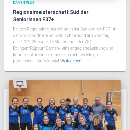
DAMEN PLUS
Regionalmeisterschaft Süd der
Seniorinnen F37+
Bei den Regionalmeisterschaften der Seniorinnen F37+ in
der Großsporthalle Schwäbisch Gmünd am Sonntag,
den 1.3.2026 zeigte die Mannschaft der VSG
Ettlingen/Rüppurr Damen+ eine engagierte Leistung und
konnte sich in einem starken Teilnehmerfeld gut
präsentieren. Auftaktspiel
Weiterlesen