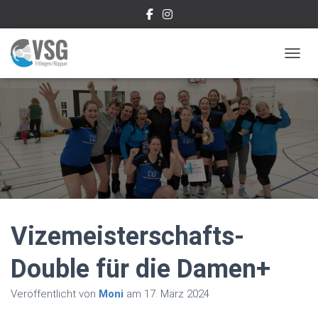
NAVIG
Vizemeisterschafts-
Double für die Damen+
Veröffentlicht von
Moni
am
17. März 2024