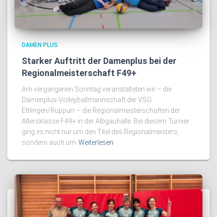
DAMEN PLUS
Starker Auftritt der Damenplus bei der
Regionalmeisterschaft F49+
Am vergangenen Sonntag veranstalteten wir – die
Damenplus-Volleyballmannschaft der VSG
Ettlingen/Rüppurr – die Regionalmeisterschaften der
Altersklasse F49+ in der Albgauhalle. Bei diesem Turnier
ging es nicht nur um den Titel des Regionalmeisters,
sondern auch um
Weiterlesen