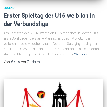
JUGEND
Erster Spieltag der U16 weiblich in
der Verbandsliga
Am Samstag den 21.09. waren die U 16 Mädchen in Bretten. Das
erste Spiel gegen die starke Mannschaft des TV Brötzingen
verloren unsere Mädchen knapp. Der erste Satz ging nach gutem
Spiel mit 19 : 25 an Brötzingen. Im 2. Satz mussten sie sich dann
klar geschlagen geben. Anschließend starteten
Weiterlesen
Von
Mario
, vor
7 Jahren