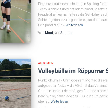
Eingestellt auf einen sehr langen Spieltag fuh
Team krankheitsbedingt mit minimal Besetzu
Freude aller Teams hatte es die SG Hohensachs
Schiedsgerichte zu organisieren, so dass das 
Feld parallel auf 2
Weiterlesen
Von
Moni
, vor
3 Jahren
ALLGEMEIN
Volleybälle im Rüppurrer 
Pünktlich um 17 Uhr flogen am Montag die erst
aufgebauten Netze – die VSG hat das Vereinst
Gruppen und mit dem nötigen Abstand startete
Beachvolleyballanlage des TuS Rüppurr. Zeitlic
über 30
Weiterlesen