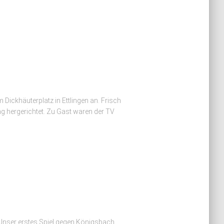
Dickhäuterplatz in Ettlingen an. Frisch
ag hergerichtet. Zu Gast waren der TV
 Unser erstes Spiel gegen Königsbach